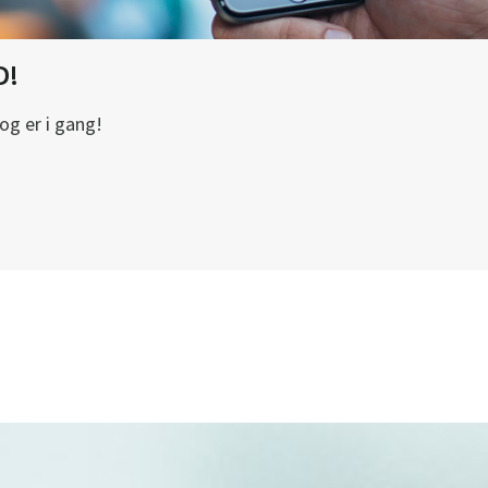
D!
og er i gang!