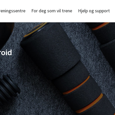
reningssentre
For deg som vil trene
Hjelp og support
roid